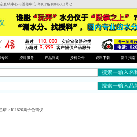
中心与维修中心 粤ICP备10046883号-2
牌专区
授科服务
产品咨询
授科公告
资料下载
新手指南
色谱
> IC1820离子色谱仪