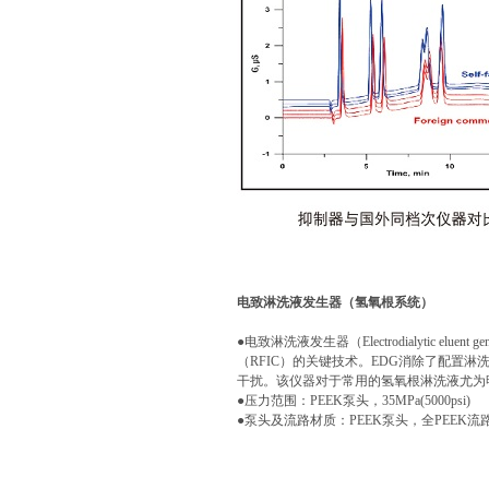
电致淋洗液发生器（氢氧根系统）
●电致淋洗液发生器（Electrodialytic eluen
（RFIC）的关键技术。EDG消除了配置淋
干扰。该仪器对于常用的氢氧根淋洗液尤为
●压力范围：PEEK泵头，35MPa(5000psi)
●泵头及流路材质：PEEK泵头，全PEEK流