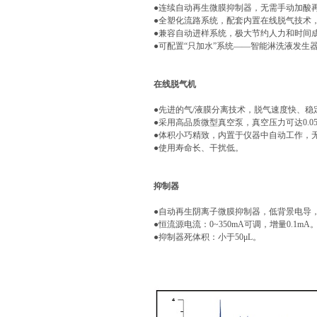
●连续自动再生微膜抑制器，无需手动加酸
●全塑化流路系统，配套内置在线脱气技术
●兼容自动进样系统，极大节约人力和时间
●可配置“只加水”系统——智能淋洗液发生
在线脱气机
●先进的气/液膜分离技术，脱气速度快、稳
●采用高品质微型真空泵，真空压力可达0.05
●体积小巧精致，内置于仪器中自动工作，
●使用寿命长、干扰低。
抑制器
●自动再生阴离子微膜抑制器，低背景电导
●恒流源电流：0~350mA可调，增量0.1mA
●抑制器死体积：小于50μL。