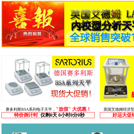
"放假" 大优惠！
赛多利斯BSA系列电子天平，
英国艾德姆经济
特价倒计时
仅剩
0天 0小时0分0秒
好运大促