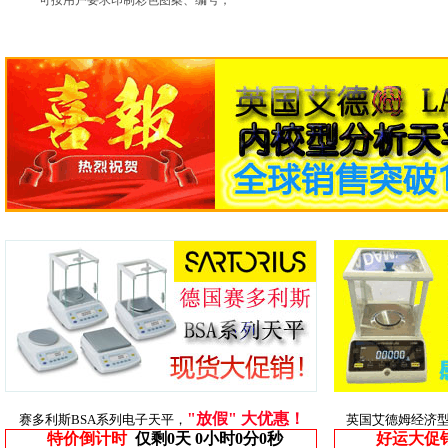
·可按用户要求印制彩色图案、编号；
"放假" 大优惠！
赛多利斯BSA系列电子天平，
英国艾德姆经济
特价倒计时
仅剩
0天 0小时0分0秒
好运大促