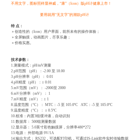
不用文字，图标照样显神威，“康”（Icon）版pH计健康上市！
要用就用“无文字”的潮款pH计
特 点：
» 创造性的（Icon）用户界面，前所未有的操作体验；
» 全屏触摸，动画图片，尽享乐趣；
» 价格实惠。
技术参数：
1.测量模式：pH/mV测量
2.pH范围 （pH）：-2.00 至 18.00
3.pH分辨率（pH）： 0.01
4.pH精度（pH）：± 0.01
5.mV范围（mV）： -2000至 2000
6.mV分辨率（mV）： 1
7.mV精度（mV）：± 1
8.温度范围（°C）： MTC：-5 至 105.0ºC ATC：-5 至 105.0ºC
9.温度精度（°C）： ± 0.5ºC
10.校准：内置3组缓冲液，自动识别
11.数据库： 500组测量数据
12.显示器： 5.0英寸彩色触摸屏，分辨率480*272
13.电源： 外部电源 9V/1A
14.输出方式： RS232，可选配打印机，可通过IS-Link软件实时传输数据