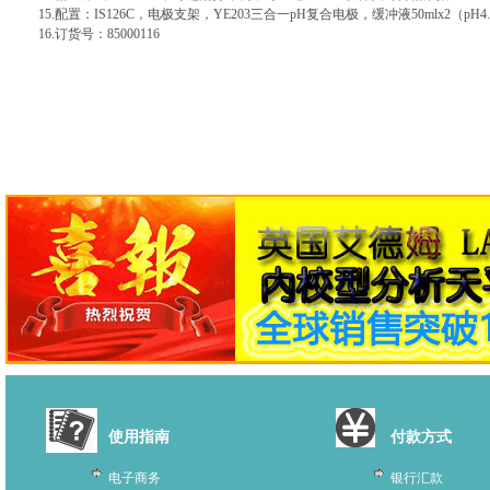
15.配置：IS126C，电极支架，YE203三合一pH复合电极，缓冲液50mlx2（pH4.
16.订货号：85000116
使用指南
付款方式
电子商务
银行汇款