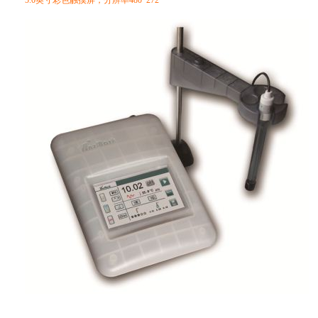
5.0英寸彩色触摸屏，分辨率480*272