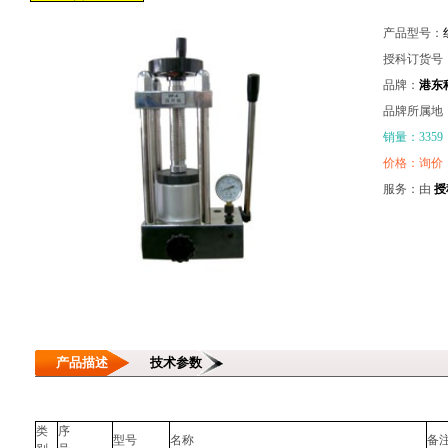
产品型号：
授科订货号
品牌：
港东
品牌所属地
销量：3359
价格：询价
服务：由
授
产品描述
技术参数
类
序
型号
名称
备