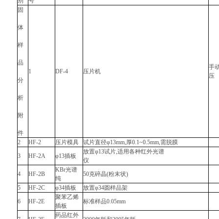
别
号
固
体
样
品
手动
1
DF-4
压片机
分
析
附
件
2
HF-2
压片模具
试片直径φ13mm,厚0.1~0.5mm,需脱膜
放置φ13试片,适用各种红外光谱
3
HF-2A
φ13插板
仪
KBr光谱
4
HF-2B
50克碎晶(粉末状)
纯
5
HF-2C
φ34插板
放置φ34圆样品架
聚苯乙烯
6
HF-2E
标准样品0.05mm
插板
药品红外