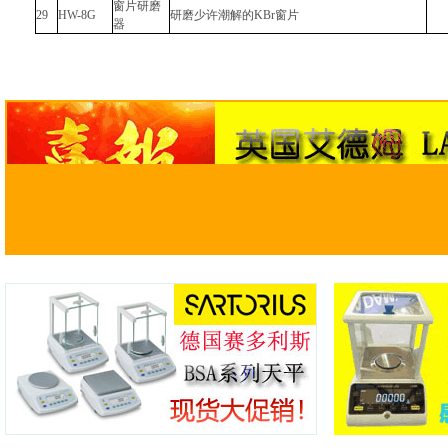
窗片研磨
29
HW-8G
研磨少许潮解的KBr窗片
器