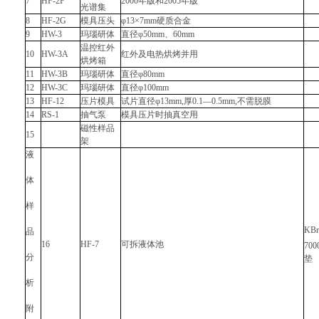
7
HF-2F
2000年版和2005年版
光谱集
8
HF-2G
模具压头
φ13×7mm硬质合金
9
HW-3
玛瑙研体
直径φ50mm、60mm
温控红外
10
HW-3A
红外及电热烘烤并用
烘烤箱
11
HW-3B
玛瑙研体
直径φ80mm
12
HW-3C
玛瑙研体
直径φ100mm
13
HF-12
压片模具
试片直径φ13mm,厚0.1―0.5mm,不需脱膜
14
RS-1
抽气泵
模具压片时抽真空用
磁性样品
15
架
液
体
样
KB
品
16
HF-7
可拆液体池
700
分
垫
析
附