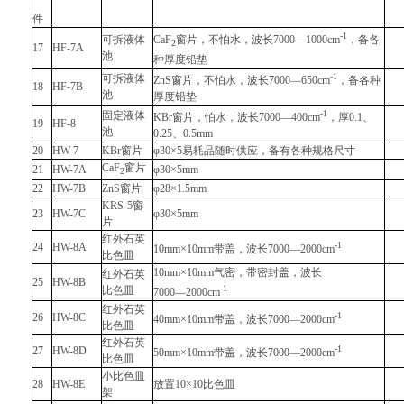
件
-1
可拆液体
CaF
窗片，不怕水，波长7000―1000cm
，备各
2
17
HF-7A
池
种厚度铅垫
-1
可拆液体
ZnS窗片，不怕水，波长7000―650cm
，备各种
18
HF-7B
池
厚度铅垫
-1
固定液体
KBr窗片，怕水，波长7000―400cm
，厚0.1、
19
HF-8
池
0.25、0.5mm
20
HW-7
KBr窗片
φ30×5易耗品随时供应，备有各种规格尺寸
CaF
窗片
21
HW-7A
φ30×5mm
2
22
HW-7B
ZnS窗片
φ28×1.5mm
KRS-5窗
23
HW-7C
φ30×5mm
片
红外石英
-1
24
HW-8A
10mm×10mm带盖，波长7000―2000cm
比色皿
10mm×10mm气密，带密封盖，波长
红外石英
25
HW-8B
-1
比色皿
7000―2000cm
红外石英
-1
26
HW-8C
40mm×10mm带盖，波长7000―2000cm
比色皿
红外石英
-1
27
HW-8D
50mm×10mm带盖，波长7000―2000cm
比色皿
小比色皿
28
HW-8E
放置10×10比色皿
架