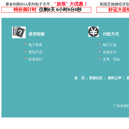
"放假" 大优惠！
赛多利斯BSA系列电子天平，
英国艾德姆经济
特价倒计时
仅剩
0天 0小时0分0秒
好运大促
使用指南
付款方式
电子商务
银行汇款
查找产品
在线支付
联系我们
支票、现金
首 页
|
资源社区
|
授科之声
|
广州市授