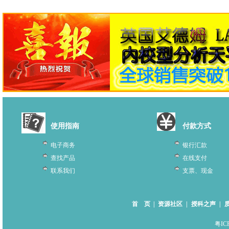
使用指南
付款方式
电子商务
银行汇款
查找产品
在线支付
联系我们
支票、现金
首 页
|
资源社区
|
授科之声
|
粤IC