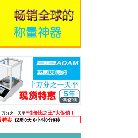
“性价比之王”大促销！
十万分之一天平
算特卖
仅剩
0天 0小时0分0秒