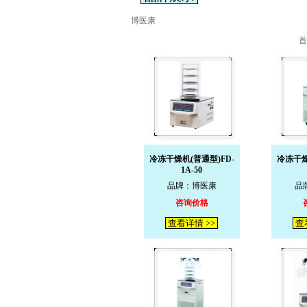
博医康
首
冷冻干燥机(普通型)FD-
冷冻干燥
1A-50
品牌：博医康
品
咨询价格
查看详情 >>
查