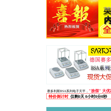
"放假" 大
赛多利斯BSA系列电子天平，
特价倒计时
仅剩
0天 0小时0分0秒