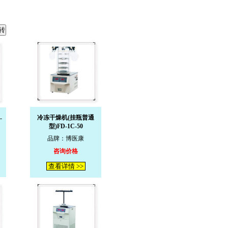
冷冻干燥机(挂瓶普通
-
型)FD-1C-50
品牌：博医康
咨询价格
查看详情 >>