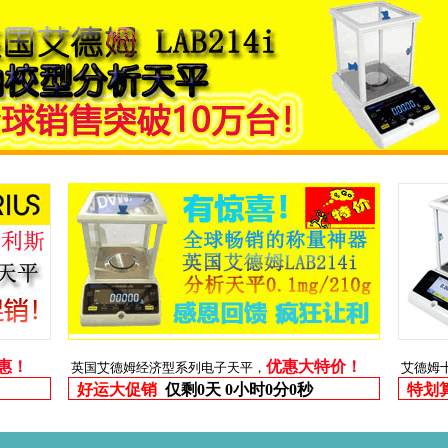
优惠！
优惠大特价！
英国艾德姆经济型系列电子天平，
艾德姆
好运大促销
仅剩
0天 0小时0分0秒
特划