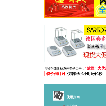
"放假" 大
赛多利斯BSA系列电子天平，
特价倒计时
仅剩
0天 0小时0分0秒
使用指南