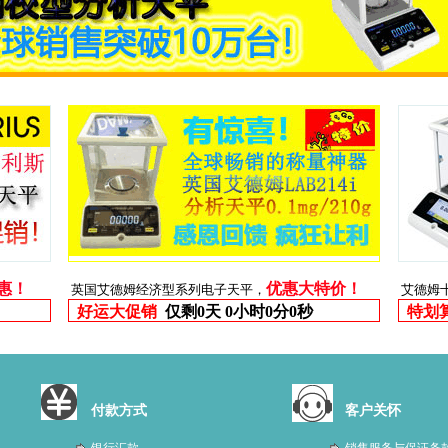
优惠！
优惠大特价！
英国艾德姆经济型系列电子天平，
艾德姆
好运大促销
仅剩
0天 0小时0分0秒
特划
付款方式
客户关怀