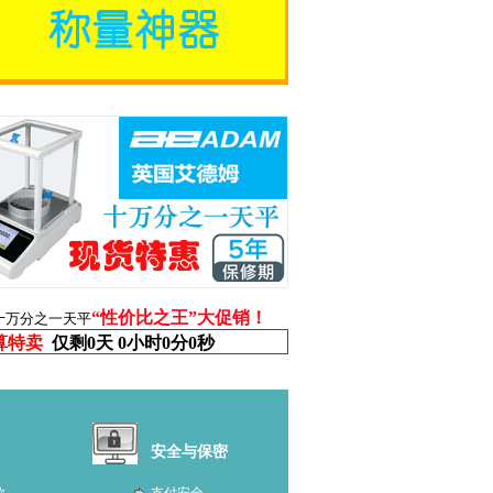
“性价比之王”大促销！
十万分之一天平
算特卖
仅剩
0天 0小时0分0秒
安全与保密