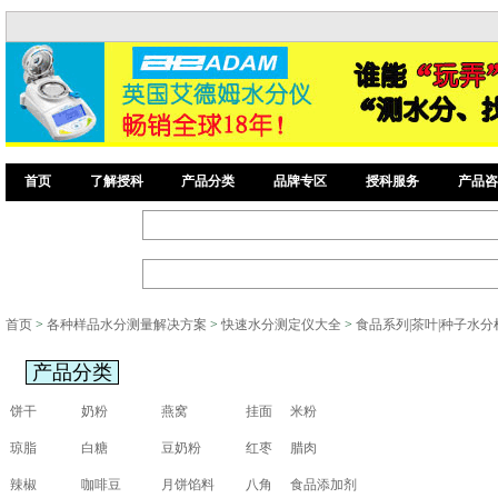
首页
了解授科
产品分类
品牌专区
授科服务
产品咨
首页
>
各种样品水分测量解决方案
>
快速水分测定仪大全
>
食品系列|茶叶|种子水分
产品分类
饼干
奶粉
燕窝
挂面
米粉
琼脂
白糖
豆奶粉
红枣
腊肉
辣椒
咖啡豆
月饼馅料
八角
食品添加剂