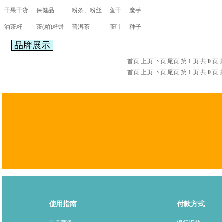
干果干货
保健品
粉条、粉丝
鱼干
魔芋
油茶籽
茶(粕)籽饼
普洱茶
茶叶
种子
品牌展示
首页 上页 下页 尾页 第
1
页 共
0
页 
首页 上页 下页 尾页 第
1
页 共
0
页 
使用指南
付款方式