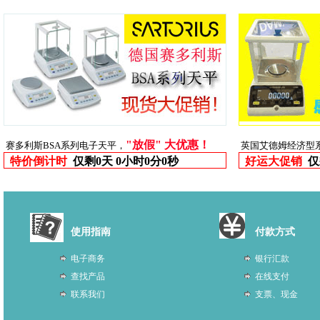
"放假" 大优惠！
赛多利斯BSA系列电子天平，
英国艾德姆经济型
特价倒计时
仅剩
0天 0小时0分0秒
好运大促销
仅
使用指南
付款方式
电子商务
银行汇款
查找产品
在线支付
联系我们
支票、现金