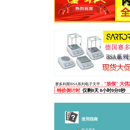
"放假" 大
赛多利斯BSA系列电子天平，
特价倒计时
仅剩
0天 0小时0分0秒
使用指南