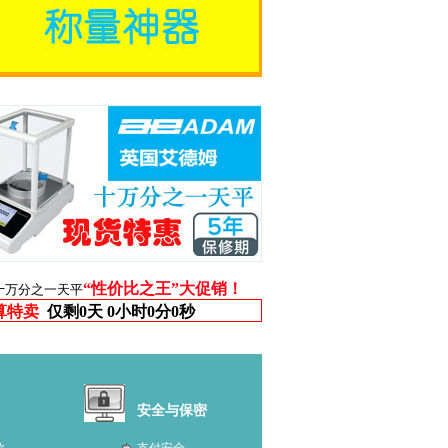
“性价比之王”大促销！
十万分之一天平
算特卖
仅剩
0天 0小时0分0秒
安全与保密