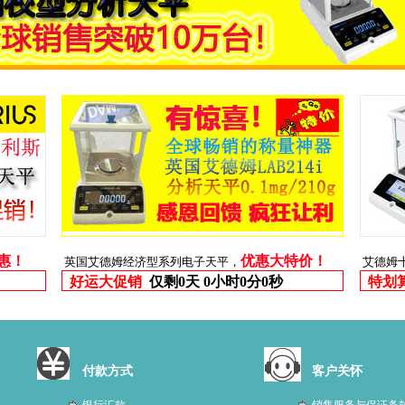
优惠！
优惠大特价！
英国艾德姆经济型系列电子天平，
艾德姆
好运大促销
仅剩
0天 0小时0分0秒
特划
付款方式
客户关怀