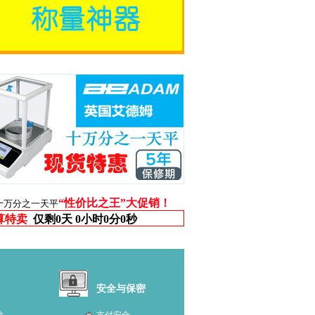
“性价比之王”大促销！
十万分之一天平
算特卖
仅剩
0天 0小时0分0秒
安全与保密