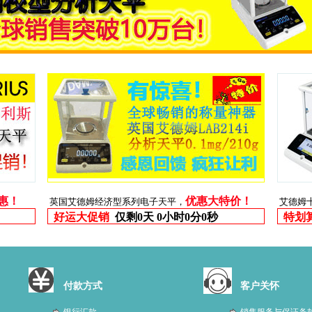
优惠！
优惠大特价！
英国艾德姆经济型系列电子天平，
艾德姆
好运大促销
仅剩
0天 0小时0分0秒
特划
付款方式
客户关怀