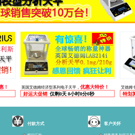
优惠！
优惠大特价！
英国艾德姆经济型系列电子天平，
艾德姆
好运大促销
仅剩
0天 0小时0分0秒
特划
付款方式
客户关怀