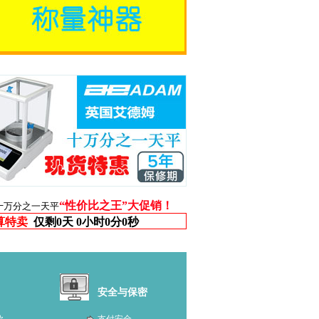
“性价比之王”大促销！
十万分之一天平
算特卖
仅剩
0天 0小时0分0秒
安全与保密