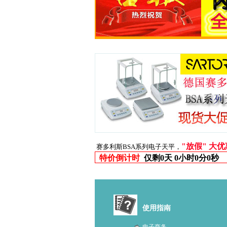
"放假" 大
赛多利斯BSA系列电子天平，
特价倒计时
仅剩
0天 0小时0分0秒
使用指南