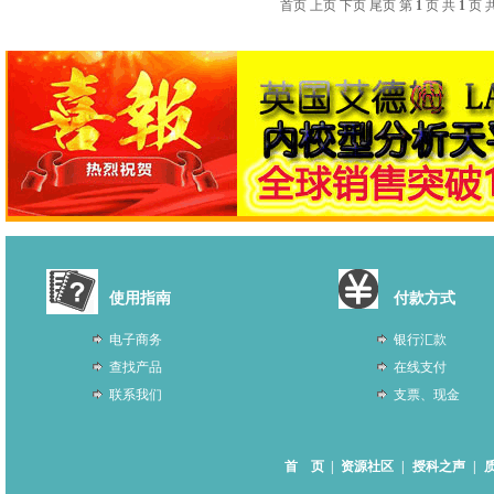
首页 上页 下页 尾页 第
1
页 共
1
页 
使用指南
付款方式
电子商务
银行汇款
查找产品
在线支付
联系我们
支票、现金
首 页
|
资源社区
|
授科之声
|