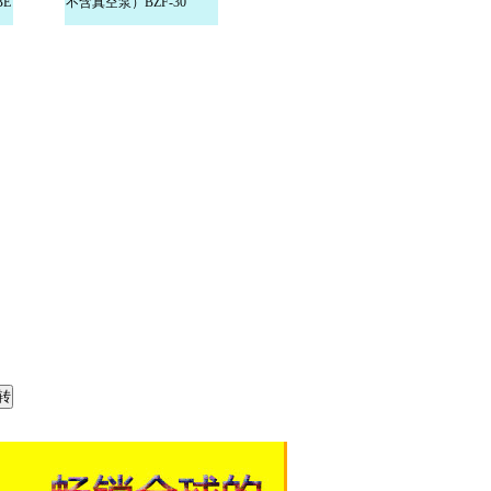
BE
不含真空泵）BZF-30