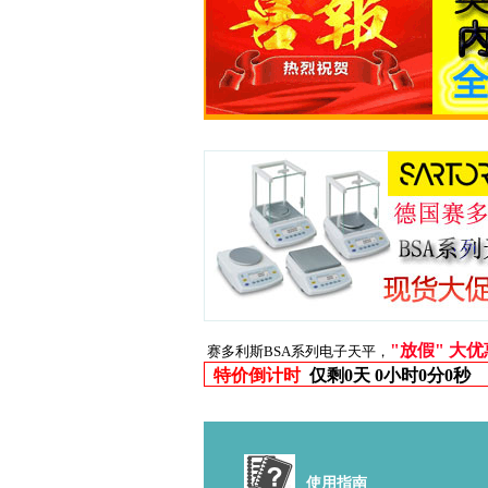
"放假" 大
赛多利斯BSA系列电子天平，
特价倒计时
仅剩
0天 0小时0分0秒
使用指南