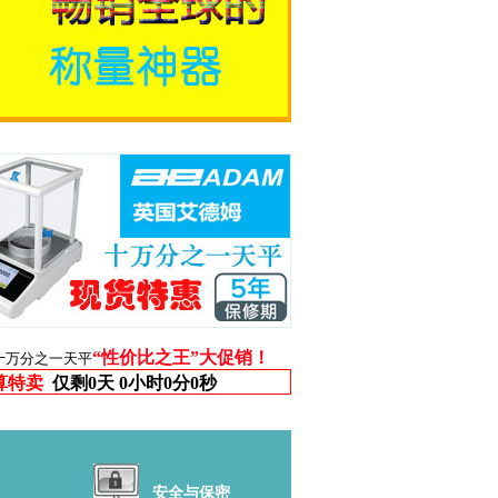
“性价比之王”大促销！
十万分之一天平
算特卖
仅剩
0天 0小时0分0秒
安全与保密