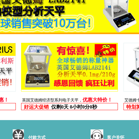
优惠！
优惠大特价！
英国艾德姆经济型系列电子天平，
艾德姆
好运大促销
仅剩
0天 0小时0分0秒
特划
付款方式
客户关怀