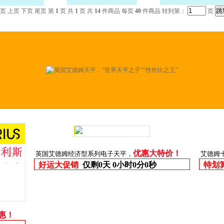
页 上页 下页 尾页 第
1
页 共
1
页 共
14
件商品 每页
40
件商品 转到第：
页
优惠大特价！
英国艾德姆经济型系列电子天平，
艾德姆
好运大促销
仅剩
0天 0小时0分0秒
特划
优惠！