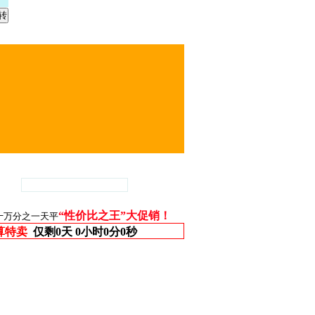
“性价比之王”大促销！
十万分之一天平
算特卖
仅剩
0天 0小时0分0秒