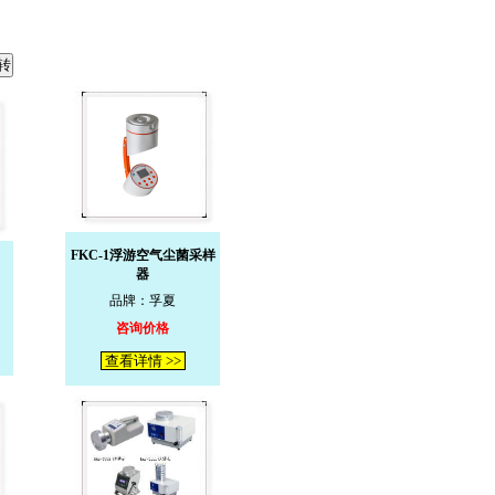
FKC-1浮游空气尘菌采样
器
品牌：孚夏
咨询价格
查看详情 >>