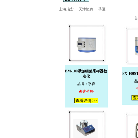
上海瑞宏
天津恒奥
孚夏
首
BM-100浮游细菌采样器校
FX-10
准仪
品
品牌：孚夏
咨询价格
查
查看详情 >>