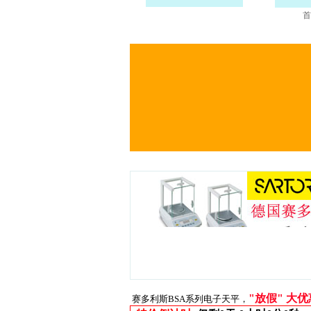
首
"放假" 大
赛多利斯BSA系列电子天平，