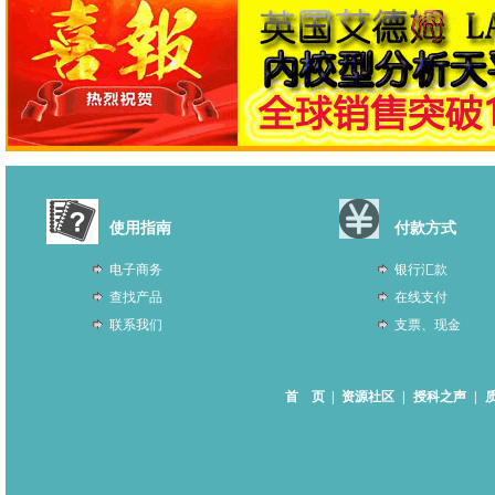
使用指南
付款方式
电子商务
银行汇款
查找产品
在线支付
联系我们
支票、现金
首 页
|
资源社区
|
授科之声
|