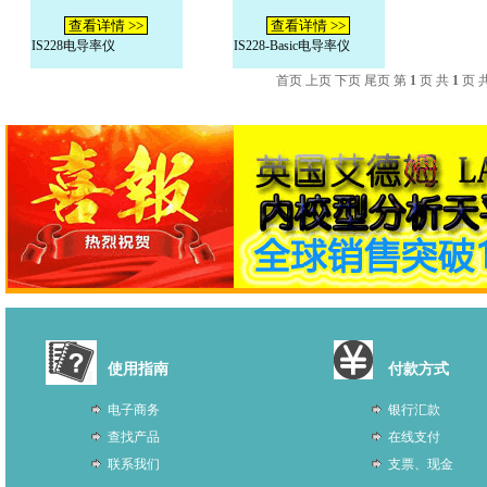
查看详情 >>
查看详情 >>
IS228电导率仪
IS228-Basic电导率仪
首页 上页 下页 尾页 第
1
页 共
1
页 
使用指南
付款方式
电子商务
银行汇款
查找产品
在线支付
联系我们
支票、现金