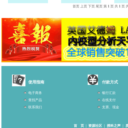
首页 上页 下页 尾页 第
1
页 共
1
页 
使用指南
付款方式
电子商务
银行汇款
查找产品
在线支付
联系我们
支票、现金
首 页
|
资源社区
|
授科之声
|