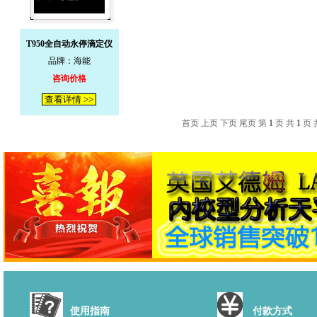
T950全自动永停滴定仪
品牌：海能
咨询价格
查看详情 >>
首页 上页 下页 尾页 第
1
页 共
1
页 
使用指南
付款方式