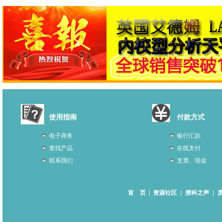
使用指南
付款方式
电子商务
银行汇款
查找产品
在线支付
联系我们
支票、现金
首 页
|
资源社区
|
授科之声
|