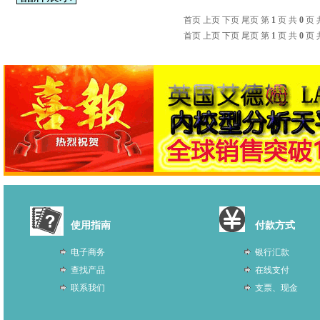
首页 上页 下页 尾页 第
1
页 共
0
页 
首页 上页 下页 尾页 第
1
页 共
0
页 
使用指南
付款方式
电子商务
银行汇款
查找产品
在线支付
联系我们
支票、现金