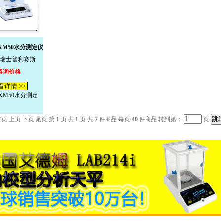
XM50水分测定仪
瑞士普利赛斯
咨询价格
看详情 >>
XM50水分测定
首页 上页 下页 尾页 第
1
页 共
1
页 共
7
件商品 每页
40
件商品 转到第：
页