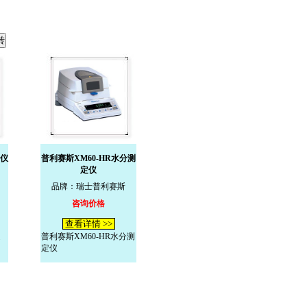
定仪
普利赛斯XM60-HR水分测
定仪
品牌：瑞士普利赛斯
咨询价格
查看详情 >>
定
普利赛斯XM60-HR水分测
定仪