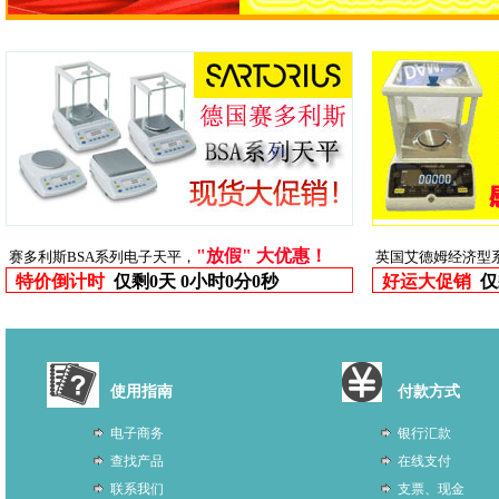
"放假" 大优惠！
赛多利斯BSA系列电子天平，
英国艾德姆经济型
特价倒计时
仅剩
0天 0小时0分0秒
好运大促销
仅
使用指南
付款方式
电子商务
银行汇款
查找产品
在线支付
联系我们
支票、现金