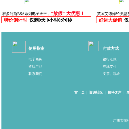
"放假" 大优惠！
赛多利斯BSA系列电子天平，
英国艾德姆经济型
特价倒计时
仅剩
0天 0小时0分0秒
好运大促销
仅
使用指南
付款方式
电子商务
银行汇款
查找产品
在线支付
联系我们
支票、现金
首 页
|
资源社区
|
授科之声
|
广州市授