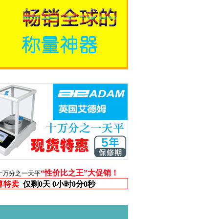
“性价比之王”大促销！
十万分之一天平
算特卖
仅剩
0天 0小时0分0秒