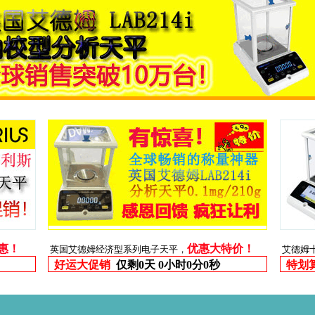
优惠！
优惠大特价！
英国艾德姆经济型系列电子天平，
艾德姆
好运大促销
仅剩
0天 0小时0分0秒
特划