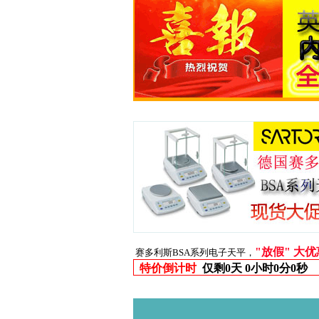
"放假" 大
赛多利斯BSA系列电子天平，
特价倒计时
仅剩
0天 0小时0分0秒