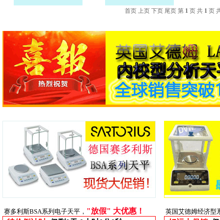
首页 上页 下页 尾页 第
1
页 共
1
页 
"放假" 大优惠！
赛多利斯BSA系列电子天平，
英国艾德姆经济型