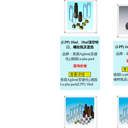
(LPP) 10ml、20ml顶空钳
(LPP)
口、螺纹瓶及盖垫
品牌：德国
品牌：美国Agilent(安捷
伦),德国La-pha-pack
咨询价格
查
查看详情 >>
德国La-pha
储样瓶及
美国Agilent(安捷伦),德国
La-pha-pack(LPP) 10ml