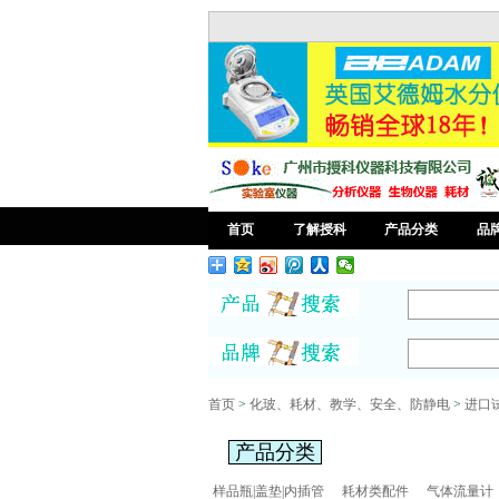
首页
了解授科
产品分类
品
首页
>
化玻、耗材、教学、安全、防静电
>
进口
产品分类
样品瓶|盖垫|内插管
耗材类配件
气体流量计