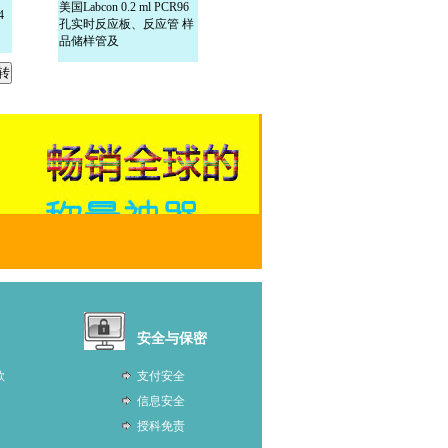
美国Labcon 0.2 ml PCR96
4
孔实时反应板、反应管 样
品储样管及
安全与保密
款
支付安全
信息安全
授科免责