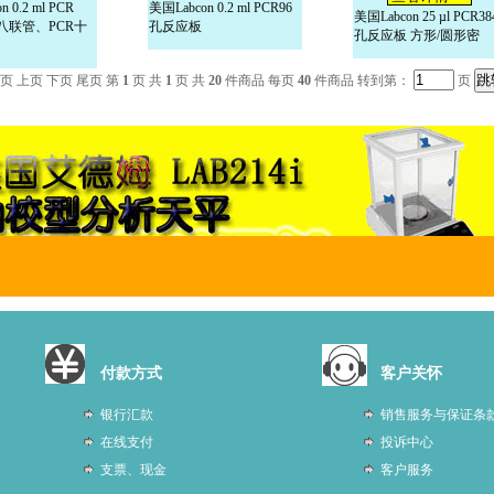
 0.2 ml PCR
美国Labcon 0.2 ml PCR96
美国Labcon 25 µl PCR38
八联管、PCR十
孔反应板
孔反应板 方形/圆形密
页 上页 下页 尾页 第
1
页 共
1
页 共
20
件商品 每页
40
件商品 转到第：
页
付款方式
客户关怀
银行汇款
销售服务与保证条
在线支付
投诉中心
支票、现金
客户服务