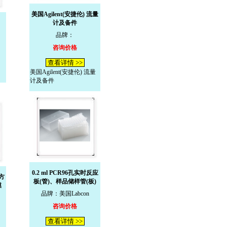
美国Agilent(安捷伦) 流量
计及备件
品牌：
咨询价格
查看详情 >>
美国Agilent(安捷伦) 流量
计及备件
0.2 ml PCR96孔实时反应
 方
板(管)、样品储样管(板)
膜
品牌：美国Labcon
咨询价格
查看详情 >>