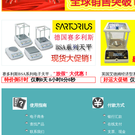
"放假" 大优惠！
赛多利斯BSA系列电子天平，
英国艾德姆经济型
特价倒计时
仅剩
0天 0小时0分0秒
好运大促销
仅
使用指南
付款方式
电子商务
银行汇款
查找产品
在线支付
联系我们
支票、现金