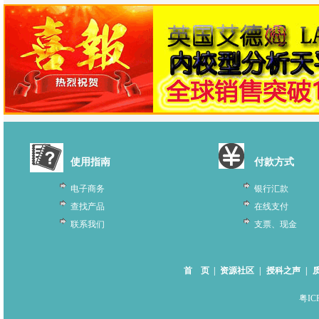
使用指南
付款方式
电子商务
银行汇款
查找产品
在线支付
联系我们
支票、现金
首 页
|
资源社区
|
授科之声
|
粤IC