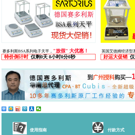
"放假" 大优惠！
赛多利斯BSA系列电子天平，
英国艾德姆经济型
特价倒计时
仅剩
0天 0小时0分0秒
好运大促销
仅
使用指南
付款方式