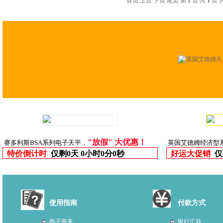
首页 上页 下页 尾页 第
1
页 共
1
页 
"放假" 大优惠！
赛多利斯BSA系列电子天平，
英国艾德姆经济型
特价倒计时
仅剩
0天 0小时0分0秒
好运大促销
仅
使用指南
付款方式
电子商务
银行汇款