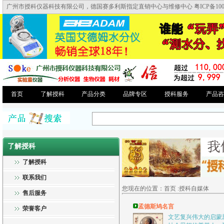
广州市授科仪器科技有限公司，德国赛多利斯指定直销中心与维修中心 粤ICP备10046
首页
了解授科
产品分类
品牌专区
授科服务
产品咨
了解授科
了解授科
联系我们
您现在的位置：首页 :授科自媒体
售后服务
孟德斯鸠名言
荣誉客户
文艺复兴伟大的启蒙