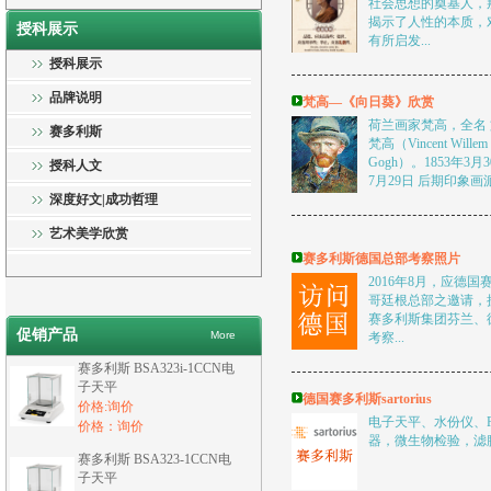
社会思想的奠基人，
揭示了人性的本质，
授科展示
有所启发...
授科展示
品牌说明
梵高—《向日葵》欣赏
荷兰画家梵高，全名 
赛多利斯
梵高（Vincent Willem 
Gogh）。1853年3月
授科人文
7月29日 后期印象画派
深度好文|成功哲理
艺术美学欣赏
赛多利斯德国总部考察照片
2016年8月，应德
哥廷根总部之邀请，
赛多利斯集团芬兰、
促销产品
More
考察...
赛多利斯 BSA323i-1CCN电
子天平
德国赛多利斯sartorius
价格:询价
电子天平、水份仪、
价格：询价
器，微生物检验，滤
赛多利斯 BSA323-1CCN电
子天平