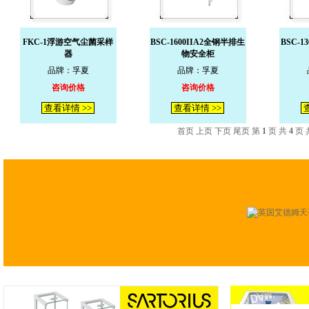
FKC-1浮游空气尘菌采样
BSC-1600IIA2全钢半排生
BSC-1
器
物安全柜
品牌：孚夏
品牌：孚夏
咨询价格
咨询价格
查看详情 >>
查看详情 >>
查
首页 上页
下页
尾页
第
1
页 共
4
页 