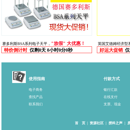
"放假" 大优惠！
赛多利斯BSA系列电子天平，
英国艾德姆经济型
特价倒计时
仅剩
0天 0小时0分0秒
好运大促销
仅
使用指南
付款方式
电子商务
银行汇款
查找产品
在线支付
联系我们
支票、现金
首 页
|
资源社区
|
授科之声
|