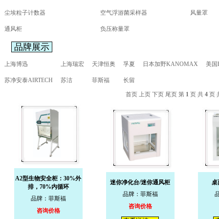
尘埃粒子计数器
空气浮游菌采样器
风量罩
通风柜
负压称量罩
品牌展示
上海博迅
上海瑞宏
天津恒奥
孚夏
日本加野KANOMAX
美国
苏净安泰AIRTECH
苏洁
菲斯福
长留
首页 上页
下页
尾页
第
1
页 共
4
页 
A2型生物安全柜：30%外
迷你净化台/迷你通风柜
桌
排，70%内循环
品牌：菲斯福
品牌：菲斯福
咨询价格
咨询价格