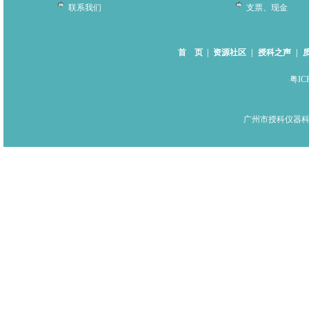
联系我们
支票、现金
首 页
|
资源社区
|
授科之声
|
粤IC
广州市授科仪器