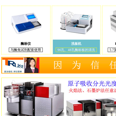
酶标仪
洗板机
与酶免试剂配套使用
96孔、48孔酶标板的清洗
5.